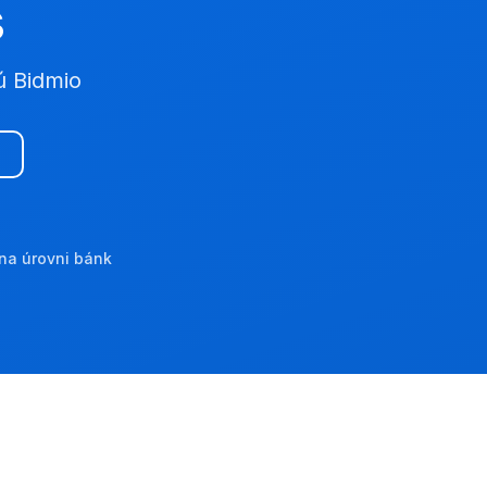
s
ú Bidmio
na úrovni bánk