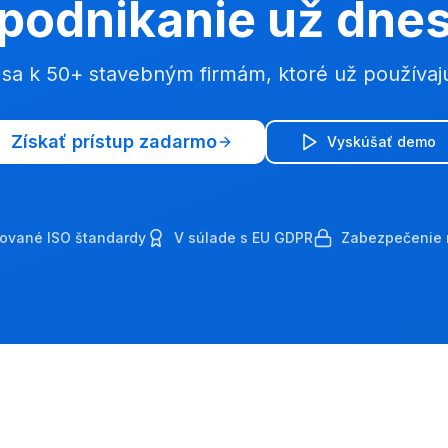
podnikanie už dne
e sa k 50+ stavebným firmám, ktoré už používaj
Získať prístup zadarmo
Vyskúšať demo
ované ISO štandardy
V súlade s EU GDPR
Zabezpečenie 