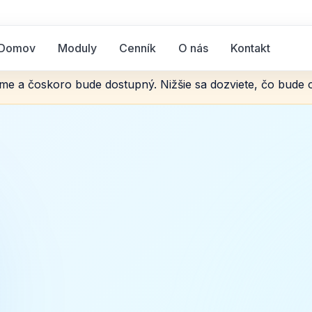
Domov
Moduly
Cenník
O nás
Kontakt
me a čoskoro bude dostupný. Nižšie sa dozviete, čo bude 
pre
my