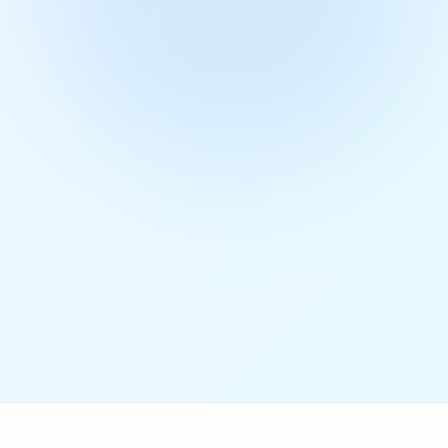
Získať prístup zadarmo
4.9/5 hodnotenie
50+