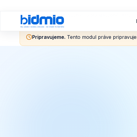
Domov
Moduly
Účtovníctvo pre stavebné firmy
Pripravujeme
.
Tento modul práve pripravuje
Účtovníctvo
Účtovníctvo 
stavebné fir