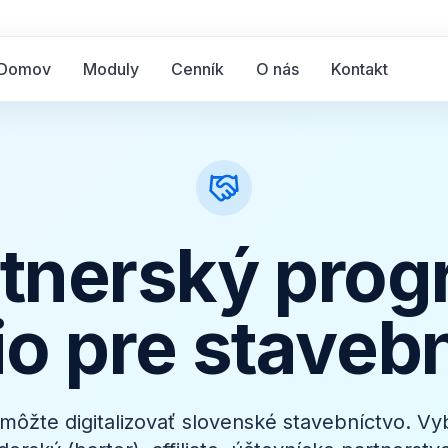
Domov
Moduly
Cenník
O nás
Kontakt
tnerský pro
o pre staveb
omôžte digitalizovať slovenské stavebníctvo. Vy