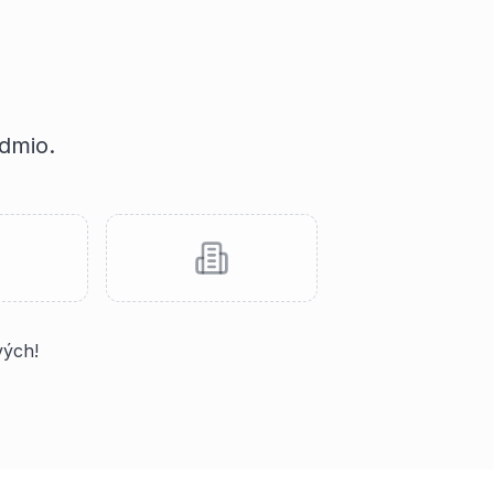
idmio.
vých!