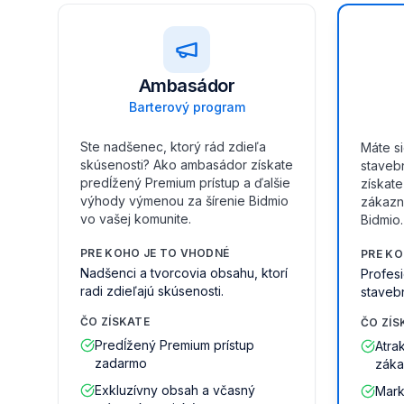
Ambasádor
Barterový program
Ste nadšenec, ktorý rád zdieľa
Máte si
skúsenosti? Ako ambasádor získate
stavebn
predĺžený Premium prístup a ďalšie
získat
výhody výmenou za šírenie Bidmio
zákazní
vo vašej komunite.
Bidmio.
PRE KOHO JE TO VHODNÉ
PRE KO
Nadšenci a tvorcovia obsahu, ktorí
Profesi
radi zdieľajú skúsenosti.
stavebn
ČO ZÍSKATE
ČO ZÍS
Predĺžený Premium prístup
Atra
zadarmo
záka
Exkluzívny obsah a včasný
Mark