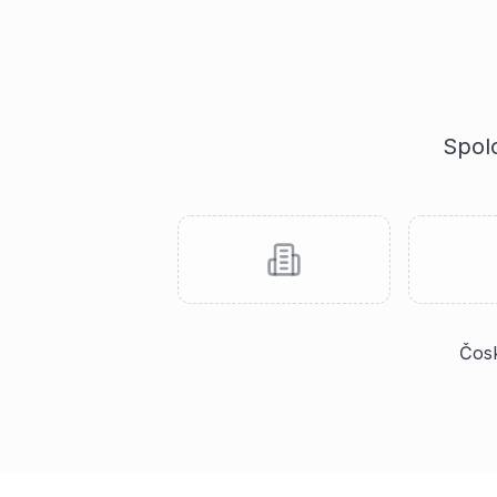
Spolo
Čosk