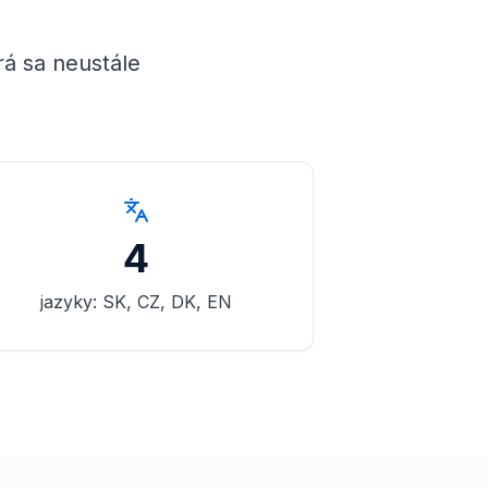
rá sa neustále
4
jazyky: SK, CZ, DK, EN