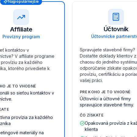
Najpopulárnejšie
Účtovník
Affiliate
Účtovnícke partnerst
Provízny program
Spravujete stavebné firmy?
eť kontaktov v
Dostaňte doklady klientov z
íctve? V affiliate programe
chaosu do jedného systému
e províziu za každého
odporúčanie získate opako
ka, ktorého privediete k
províziu, certifikáciu a pori
vašej práci.
HO JE TO VHODNÉ
PRE KOHO JE TO VHODNÉ
onáli so sieťou kontaktov v
Účtovníci a účtovné firmy
íctve.
spravujúce stavebné firmy.
KATE
ČO ZÍSKATE
ktívna provízia za každého
Opakovaná provízia z k
zníka
klienta
etingové materiály na