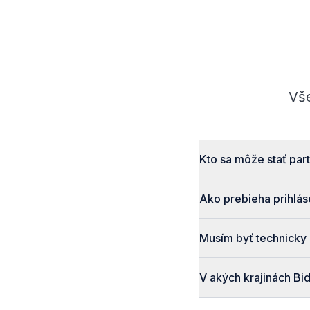
Vše
Kto sa môže stať pa
Ako prebieha prihlás
Musím byť technicky
V akých krajinách Bi