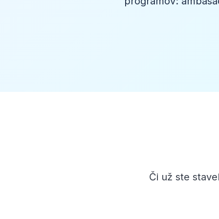
programov: ambasádo
Či už ste stav