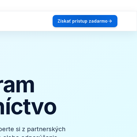
Získať prístup zadarmo
gram
níctvo
berte si z partnerských