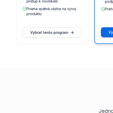
prístup k novinkám
podp
Priama spätná väzba na vývoj
Preh
produktu
Vy
Vybrať tento program
Jedno