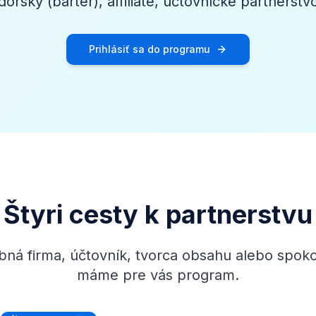
rský (barter), affiliate, účtovnícke partnerstv
Prihlásiť sa do programu
Štyri cesty k partnerstvu
ebná firma, účtovník, tvorca obsahu alebo spok
máme pre vás program.