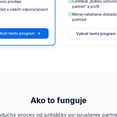
Certifikát „Bidmio účtovní
oru predaja
partner“ a profil
ľad o vašich odporúčaniach
Menej naháňania dokladov
prehľad
brať tento program
Vybrať tento program
Ako to funguje
duchý proces od prihlášky po spustenie partne