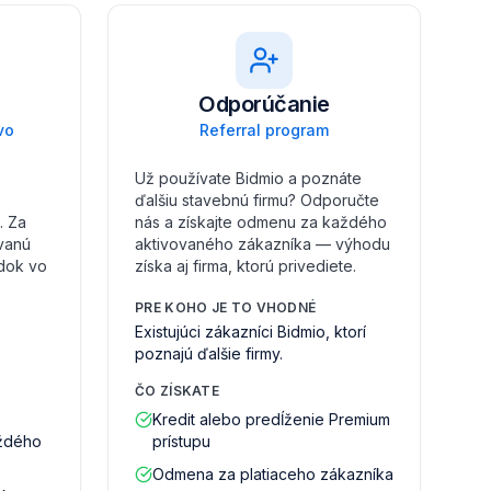
Odporúčanie
vo
Referral program
Už používate Bidmio a poznáte
ďalšiu stavebnú firmu? Odporučte
. Za
nás a získajte odmenu za každého
vanú
aktivovaného zákazníka — výhodu
adok vo
získa aj firma, ktorú privediete.
PRE KOHO JE TO VHODNÉ
Existujúci zákazníci Bidmio, ktorí
poznajú ďalšie firmy.
ČO ZÍSKATE
Kredit alebo predĺženie Premium
aždého
prístupu
Odmena za platiaceho zákazníka