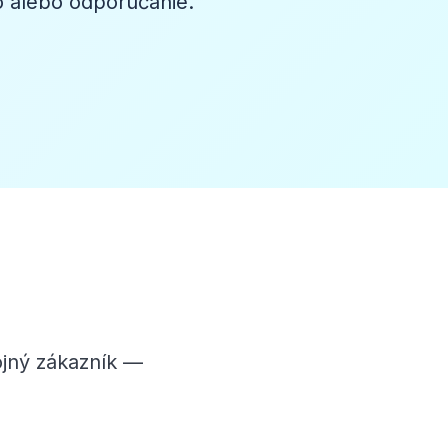
o alebo odporúčanie.
ojný zákazník —