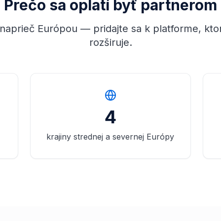
Prečo sa oplatí byť partnerom
 naprieč Európou — pridajte sa k platforme, kto
rozširuje.
4
krajiny strednej a severnej Európy