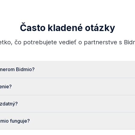
Často kladené otázky
tko, čo potrebujete vedieť o partnerstve s Bid
rtnerom Bidmio?
enie?
 zdatný?
dmio funguje?