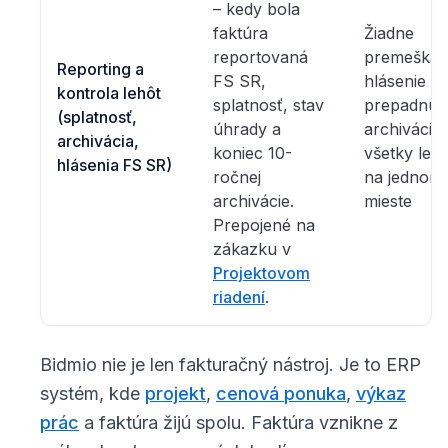
– kedy bola
faktúra
Žiadne
reportovaná
premeška
Reporting a
FS SR,
hlásenie an
kontrola lehôt
splatnosť, stav
prepadnut
(splatnosť,
úhrady a
archivácia 
archivácia,
koniec 10-
všetky leh
hlásenia FS SR)
ročnej
na jednom
archivácie.
mieste
Prepojené na
zákazku v
Projektovom
riadení
.
Bidmio nie je len fakturačný nástroj. Je to ERP
systém, kde
projekt
,
cenová ponuka
,
výkaz
prác
a faktúra žijú spolu. Faktúra vznikne z