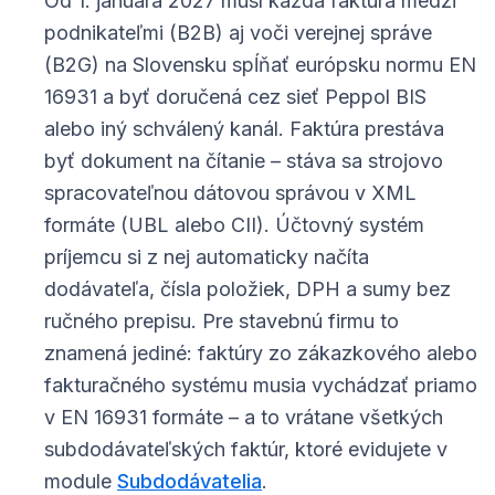
Od 1. januára 2027 musí každá faktúra medzi
podnikateľmi (B2B) aj voči verejnej správe
(B2G) na Slovensku spĺňať európsku normu EN
16931 a byť doručená cez sieť Peppol BIS
alebo iný schválený kanál. Faktúra prestáva
byť dokument na čítanie – stáva sa strojovo
spracovateľnou dátovou správou v XML
formáte (UBL alebo CII). Účtovný systém
príjemcu si z nej automaticky načíta
dodávateľa, čísla položiek, DPH a sumy bez
ručného prepisu. Pre stavebnú firmu to
znamená jediné: faktúry zo zákazkového alebo
fakturačného systému musia vychádzať priamo
v EN 16931 formáte – a to vrátane všetkých
subdodávateľských faktúr, ktoré evidujete v
module
Subdodávatelia
.