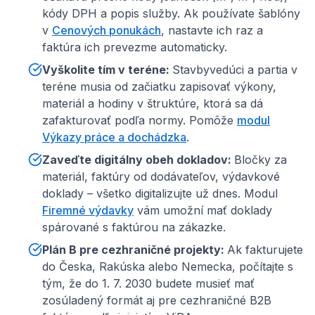
kódy DPH a popis služby. Ak používate šablóny
v
Cenových ponukách
, nastavte ich raz a
faktúra ich prevezme automaticky.
Vyškolite tím v teréne
:
Stavbyvedúci a partia v
teréne musia od začiatku zapisovať výkony,
materiál a hodiny v štruktúre, ktorá sa dá
zafakturovať podľa normy. Pomôže
modul
Výkazy práce a dochádzka
.
Zaveďte digitálny obeh dokladov
:
Bločky za
materiál, faktúry od dodávateľov, výdavkové
doklady – všetko digitalizujte už dnes. Modul
Firemné výdavky
vám umožní mať doklady
spárované s faktúrou na zákazke.
Plán B pre cezhraničné projekty
:
Ak fakturujete
do Česka, Rakúska alebo Nemecka, počítajte s
tým, že do 1. 7. 2030 budete musieť mať
zosúladený formát aj pre cezhraničné B2B