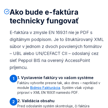
Ako bude e-faktúra
technicky fungovať
E-faktúra v zmysle EN 16931 nie je PDF s
digitálnym podpisom. Je to štruktúrovaný XML
súbor v jednom z dvoch povolených formátov
– UBL alebo UN/CEFACT CII – odoslaný cez
sieť Peppol BIS na overený AccessPoint
príjemcu.
1. Vystavenie faktúry vo vašom systéme
1
Faktúru vytvoríte presne tak, ako dnes – napríklad v
module
Bidmio Fakturácia
. Systém však výstup
pripraví v XML EN 16931 namiesto PDF.
2. Validácia obsahu
2
Pred odoslaním systém skontroluje, či faktúra