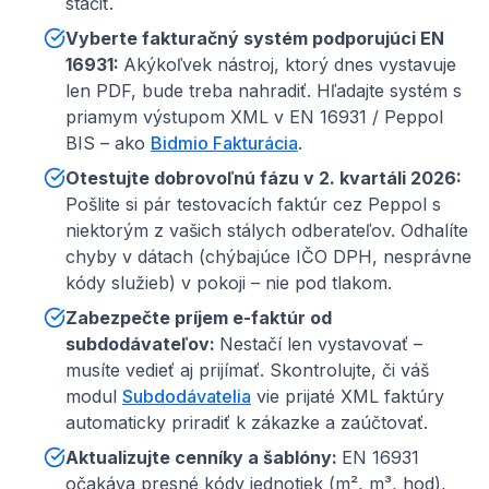
stačiť.
Vyberte fakturačný systém podporujúci EN
16931
:
Akýkoľvek nástroj, ktorý dnes vystavuje
len PDF, bude treba nahradiť. Hľadajte systém s
priamym výstupom XML v EN 16931 / Peppol
BIS – ako
Bidmio Fakturácia
.
Otestujte dobrovoľnú fázu v 2. kvartáli 2026
:
Pošlite si pár testovacích faktúr cez Peppol s
niektorým z vašich stálych odberateľov. Odhalíte
chyby v dátach (chýbajúce IČO DPH, nesprávne
kódy služieb) v pokoji – nie pod tlakom.
Zabezpečte príjem e-faktúr od
subdodávateľov
:
Nestačí len vystavovať –
musíte vedieť aj prijímať. Skontrolujte, či váš
modul
Subdodávatelia
vie prijaté XML faktúry
automaticky priradiť k zákazke a zaúčtovať.
Aktualizujte cenníky a šablóny
:
EN 16931
očakáva presné kódy jednotiek (m², m³, hod),