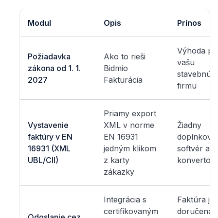
Modul
Opis
Prínos
Výhoda pr
Požiadavka
Ako to rieši
vašu
zákona od 1. 1.
Bidmio
stavebnú
2027
Fakturácia
firmu
Priamy export
Vystavenie
XML v norme
Žiadny
faktúry v EN
EN 16931
doplnkový
16931 (XML
jedným klikom
softvér ani
UBL/CII)
z karty
konvertor
zákazky
Integrácia s
Faktúra je
certifikovaným
doručená 
Odoslanie cez