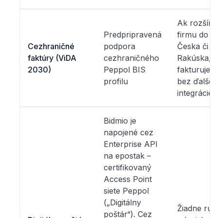
Ak rozšírit
Predpripravená
firmu do
Cezhraničné
podpora
Česka či
faktúry (ViDA
cezhraničného
Rakúska,
2030)
Peppol BIS
fakturujete
profilu
bez ďalšej
integrácie
Bidmio je
napojené cez
Enterprise API
na epostak –
certifikovaný
Access Point
siete Peppol
(„Digitálny
Žiadne ruč
poštár“). Cez