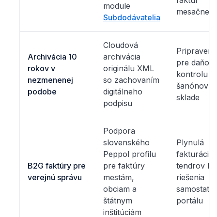
faktúr
module
mesačne
Subdodávatelia
Cloudová
Pripravené
Archivácia 10
archivácia
pre daňov
rokov v
originálu XML
kontrolu b
nezmenenej
so zachovaním
šanónov v
podobe
digitálneho
sklade
podpisu
Podpora
slovenského
Plynulá
Peppol profilu
fakturácia
B2G faktúry pre
pre faktúry
tendrov be
verejnú správu
mestám,
riešenia
obciam a
samostatn
štátnym
portálu
inštitúciám