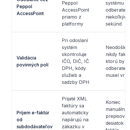
Peppol
systému
Peppol
AccessPoint
odberateľa
AccessPoint
priamo z
niekoľkých
platformy
sekúnd
Pri odoslaní
systém
Neodošlet
skontroluje
nikdy faktú
Validácia
IČO, DIČ, IČ
ktorú by
povinných polí
DPH, kódy
odberateľ
služieb a
musel vráti
sadzby DPH
Prijaté XML
Koniec
faktúry sa
manuálne
Príjem e-faktúr
automaticky
prepisovan
od
napárujú na
desiatok
subdodávateľov
zákazku v