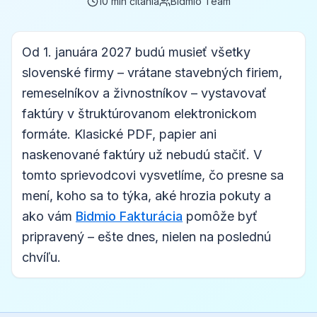
10
min čítania
Bidmio Team
Od 1. januára 2027 budú musieť všetky
slovenské firmy – vrátane stavebných firiem,
remeselníkov a živnostníkov – vystavovať
faktúry v štruktúrovanom elektronickom
formáte. Klasické PDF, papier ani
naskenované faktúry už nebudú stačiť. V
tomto sprievodcovi vysvetlíme, čo presne sa
mení, koho sa to týka, aké hrozia pokuty a
ako vám
Bidmio Fakturácia
pomôže byť
pripravený – ešte dnes, nielen na poslednú
chvíľu.