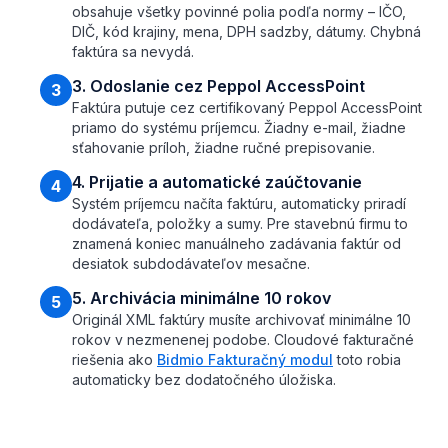
obsahuje všetky povinné polia podľa normy – IČO,
DIČ, kód krajiny, mena, DPH sadzby, dátumy. Chybná
faktúra sa nevydá.
3. Odoslanie cez Peppol AccessPoint
3
Faktúra putuje cez certifikovaný Peppol AccessPoint
priamo do systému príjemcu. Žiadny e-mail, žiadne
sťahovanie príloh, žiadne ručné prepisovanie.
4. Prijatie a automatické zaúčtovanie
4
Systém príjemcu načíta faktúru, automaticky priradí
dodávateľa, položky a sumy. Pre stavebnú firmu to
znamená koniec manuálneho zadávania faktúr od
desiatok subdodávateľov mesačne.
5. Archivácia minimálne 10 rokov
5
Originál XML faktúry musíte archivovať minimálne 10
rokov v nezmenenej podobe. Cloudové fakturačné
riešenia ako
Bidmio Fakturačný modul
toto robia
automaticky bez dodatočného úložiska.