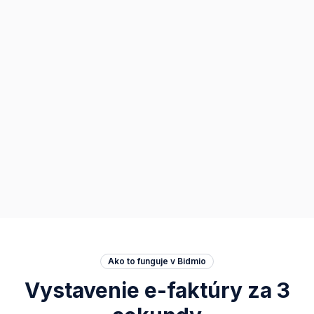
1. 7. 2030
Cezhraničné e-faktúry (ViDA)
Povinnosť sa rozširuje na cezhraničné B2B faktúry v rámci
EÚ – aktuálne pre firmy pôsobiace v Česku, Rakúsku či
Nemecku.
Ako to funguje v Bidmio
Vystavenie e-faktúry za 3