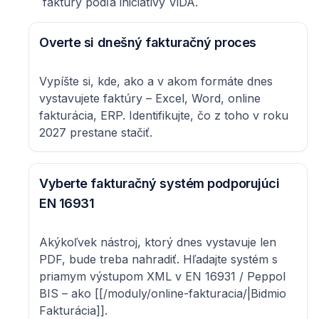
faktúry podľa iniciatívy ViDA.
Overte si dnešný fakturačný proces
Vypíšte si, kde, ako a v akom formáte dnes
vystavujete faktúry – Excel, Word, online
fakturácia, ERP. Identifikujte, čo z toho v roku
2027 prestane stačiť.
Vyberte fakturačný systém podporujúci
EN 16931
Akýkoľvek nástroj, ktorý dnes vystavuje len
PDF, bude treba nahradiť. Hľadajte systém s
priamym výstupom XML v EN 16931 / Peppol
BIS – ako [[/moduly/online-fakturacia/|Bidmio
Fakturácia]].