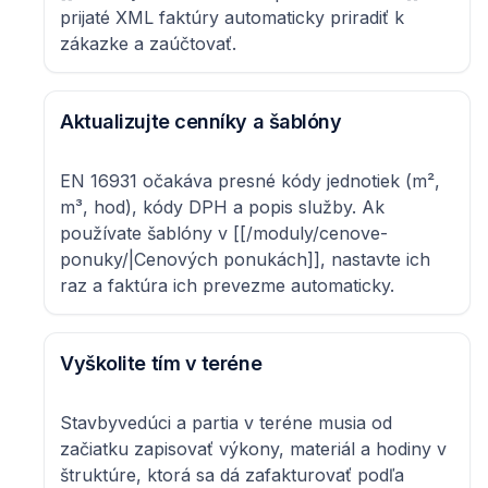
prijaté XML faktúry automaticky priradiť k
zákazke a zaúčtovať.
Aktualizujte cenníky a šablóny
EN 16931 očakáva presné kódy jednotiek (m²,
m³, hod), kódy DPH a popis služby. Ak
používate šablóny v [[/moduly/cenove-
ponuky/|Cenových ponukách]], nastavte ich
raz a faktúra ich prevezme automaticky.
Vyškolite tím v teréne
Stavbyvedúci a partia v teréne musia od
začiatku zapisovať výkony, materiál a hodiny v
štruktúre, ktorá sa dá zafakturovať podľa