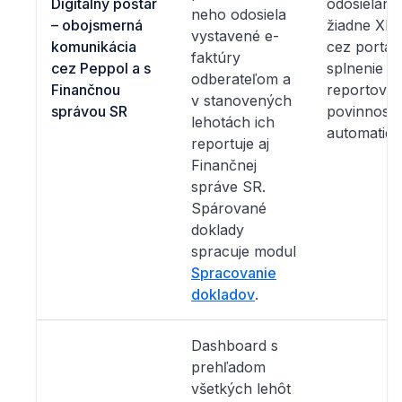
Digitálny poštár
odosielanie
neho odosiela
– obojsmerná
žiadne XM
vystavené e-
komunikácia
cez portál 
faktúry
cez Peppol a s
splnenie
odberateľom a
Finančnou
reportovac
v stanovených
správou SR
povinnosti
lehotách ich
automatick
reportuje aj
Finančnej
správe SR.
Spárované
doklady
spracuje modul
Spracovanie
dokladov
.
Dashboard s
prehľadom
všetkých lehôt