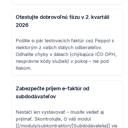
Otestujte dobrovoľnú fázu v 2. kvartáli
2026
Pošlite si pár testovacích faktúr cez Peppol s
niektorým z vašich stálych odberateľov.
Odhalíte chyby v dátach (chýbajúce IČO DPH,
nesprávne kódy služieb) v pokoji – nie pod
tlakom.
Zabezpečte príjem e-faktúr od
subdodávateľov
Nestačí len vystavovať – musíte vedieť aj
prijímať. Skontrolujte, či váš modul
[[/moduly/subkontraktori/|Subdodávatelia]] vie