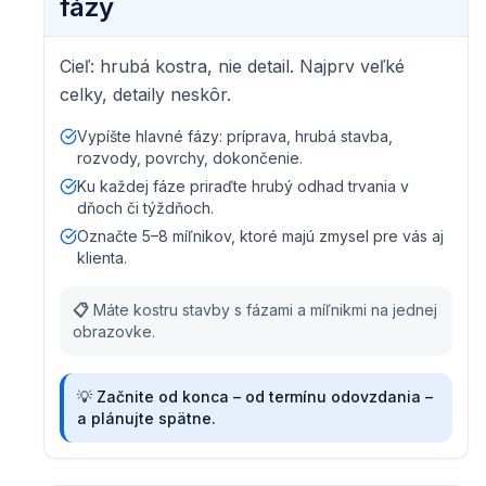
fázy
Cieľ: hrubá kostra, nie detail. Najprv veľké
celky, detaily neskôr.
Vypíšte hlavné fázy: príprava, hrubá stavba,
rozvody, povrchy, dokončenie.
Ku každej fáze priraďte hrubý odhad trvania v
dňoch či týždňoch.
Označte 5–8 míľnikov, ktoré majú zmysel pre vás aj
klienta.
📋
Máte kostru stavby s fázami a míľnikmi na jednej
obrazovke.
💡
Začnite od konca – od termínu odovzdania –
a plánujte spätne.