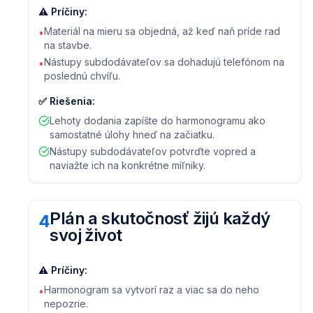
⚠️
Príčiny
:
Materiál na mieru sa objedná, až keď naň príde rad
•
na stavbe.
Nástupy subdodávateľov sa dohadujú telefónom na
•
poslednú chvíľu.
✅
Riešenia
:
Lehoty dodania zapíšte do harmonogramu ako
samostatné úlohy hneď na začiatku.
Nástupy subdodávateľov potvrďte vopred a
naviažte ich na konkrétne míľniky.
Plán a skutočnosť žijú každý
4
svoj život
⚠️
Príčiny
:
Harmonogram sa vytvorí raz a viac sa do neho
•
nepozrie.