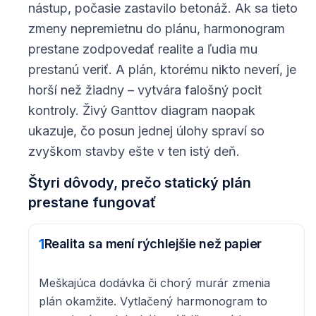
nástup, počasie zastavilo betonáž. Ak sa tieto
zmeny nepremietnu do plánu, harmonogram
prestane zodpovedať realite a ľudia mu
prestanú veriť. A plán, ktorému nikto neverí, je
horší než žiadny – vytvára falošný pocit
kontroly. Živý Ganttov diagram naopak
ukazuje, čo posun jednej úlohy spraví so
zvyškom stavby ešte v ten istý deň.
Štyri dôvody, prečo statický plán
prestane fungovať
1
Realita sa mení rýchlejšie než papier
Meškajúca dodávka či chorý murár zmenia
plán okamžite. Vytlačený harmonogram to