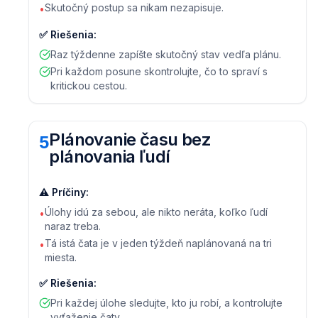
Skutočný postup sa nikam nezapisuje.
•
✅
Riešenia
:
Raz týždenne zapíšte skutočný stav vedľa plánu.
Pri každom posune skontrolujte, čo to spraví s
kritickou cestou.
Plánovanie času bez
5
plánovania ľudí
⚠️
Príčiny
:
Úlohy idú za sebou, ale nikto neráta, koľko ľudí
•
naraz treba.
Tá istá čata je v jeden týždeň naplánovaná na tri
•
miesta.
✅
Riešenia
:
Pri každej úlohe sledujte, kto ju robí, a kontrolujte
vyťaženie čaty.