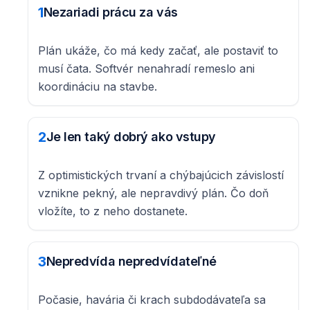
1
Nezariadi prácu za vás
Plán ukáže, čo má kedy začať, ale postaviť to
musí čata. Softvér nenahradí remeslo ani
koordináciu na stavbe.
2
Je len taký dobrý ako vstupy
Z optimistických trvaní a chýbajúcich závislostí
vznikne pekný, ale nepravdivý plán. Čo doň
vložíte, to z neho dostanete.
3
Nepredvída nepredvídateľné
Počasie, havária či krach subdodávateľa sa