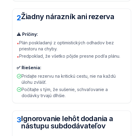
Žiadny nárazník ani rezerva
2
⚠️
Príčiny
:
Plán poskladaný z optimistických odhadov bez
•
priestoru na chyby.
Predpoklad, že všetko pôjde presne podľa plánu.
•
✅
Riešenia
:
Pridajte rezervu na kritickú cestu, nie na každú
úlohu zvlášť.
Počítajte s tým, že sušenie, schvaľovanie a
dodávky trvajú dlhšie.
Ignorovanie lehôt dodania a
3
nástupu subdodávateľov