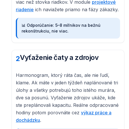
viac než stovka riadkov. V module
projektové
riadenie
ich naviažete priamo na fázy zákazky.
📊
Odporúčanie: 5–8 míľnikov na bežnú
rekonštrukciu, nie viac.
Vyťaženie čaty a zdrojov
2
Harmonogram, ktorý ráta čas, ale nie ľudí,
klame. Ak máte v jeden týždeň naplánované tri
úlohy a všetky potrebujú toho istého murára,
dve sa posunú. Vyťaženie zdrojov ukáže, kde
ste preplánovali kapacitu. Reálne odpracované
hodiny potom porovnáte cez
výkaz práce a
dochádzku
.