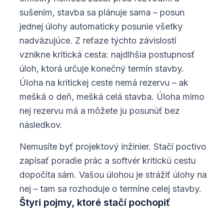
sušením, stavba sa plánuje sama – posun
jednej úlohy automaticky posunie všetky
nadväzujúce. Z reťaze týchto závislostí
vznikne kritická cesta: najdlhšia postupnosť
úloh, ktorá určuje konečný termín stavby.
Úloha na kritickej ceste nemá rezervu – ak
mešká o deň, mešká celá stavba. Úloha mimo
nej rezervu má a môžete ju posunúť bez
následkov.
Nemusíte byť projektový inžinier. Stačí poctivo
zapísať poradie prác a softvér kritickú cestu
dopočíta sám. Vašou úlohou je strážiť úlohy na
nej – tam sa rozhoduje o termíne celej stavby.
Štyri pojmy, ktoré stačí pochopiť