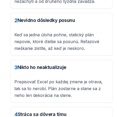
nezachytí a od druhého týždňa zavádza.
2
Nevidno dôsledky posunu
Keď sa jedna úloha pohne, statický plán
nepovie, ktoré ďalšie sa posunú. Reťazové
meškanie zistíte, až keď je neskoro.
3
Nikto ho neaktualizuje
Prepisovať Excel po každej zmene je otrava,
tak sa to nerobí. Plán zostarne a stane sa z
neho len dekorácia na stene.
4
Stráca sa dôvera tímu