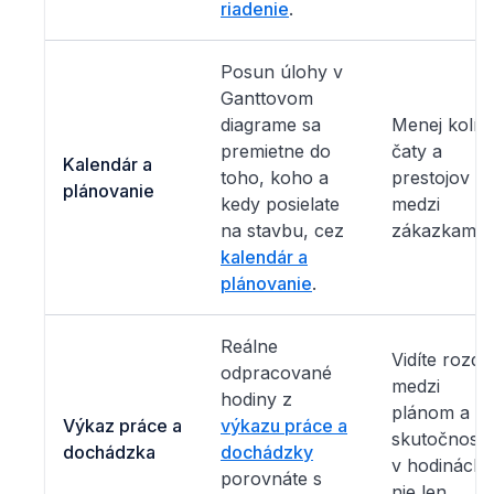
riadenie
.
Posun úlohy v
Ganttovom
diagrame sa
Menej kolízi
premietne do
čaty a
Kalendár a
toho, koho a
prestojov
plánovanie
kedy posielate
medzi
na stavbu, cez
zákazkami.
kalendár a
plánovanie
.
Reálne
Vidíte rozdie
odpracované
medzi
hodiny z
plánom a
Výkaz práce a
výkazu práce a
skutočnosť
dochádzka
dochádzky
v hodinách,
porovnáte s
nie len