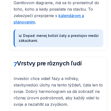
Ganttovom diagrame, má sa to premietnuť do
toho, koho a kedy posielate na stavbu. To
zabezpečí prepojenie s
kalendárom a
plánovaním
.
📊
Dopad: menej kolízií čaty a prestojov medzi
zákazkami.
Vrstvy pre rôznych ľudí
7
Investor chce vidieť fázy a míľniky,
stavbyvedúci úlohy na tento týždeň, čata len to
svoje. Dobrý harmonogram sa dá zobraziť na
rôznej úrovni podrobnosti, aby každý videl to
svoje a nezahltil sa zvyškom.