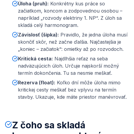
Úloha (pruh)
:
Konkrétny kus práce so
začiatkom, koncom a zodpovednou osobou –
napríklad „rozvody elektriny 1. NP“. Z úloh sa
skladá celý harmonogram.
Závislosť (šípka)
:
Pravidlo, že jedna úloha musí
skončiť skôr, než začne ďalšia. Najčastejšia je
„koniec – začiatok“: omietky až po rozvodoch.
Kritická cesta
:
Najdlhšia reťaz na seba
nadväzujúcich úloh. Určuje najskorší možný
termín dokončenia. Tu sa nesmie meškať.
Rezerva (float)
:
Koľko dní môže úloha mimo
kritickej cesty meškať bez vplyvu na termín
stavby. Ukazuje, kde máte priestor manévrovať.
Z čoho sa skladá