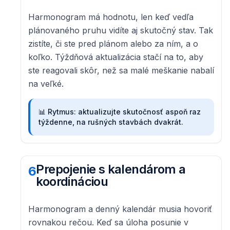
Harmonogram má hodnotu, len keď vedľa
plánovaného pruhu vidíte aj skutočný stav. Tak
zistíte, či ste pred plánom alebo za ním, a o
koľko. Týždňová aktualizácia stačí na to, aby
ste reagovali skôr, než sa malé meškanie nabalí
na veľké.
📊
Rytmus: aktualizujte skutočnosť aspoň raz
týždenne, na rušných stavbách dvakrát.
Prepojenie s kalendárom a
6
koordináciou
Harmonogram a denný kalendár musia hovoriť
rovnakou rečou. Keď sa úloha posunie v