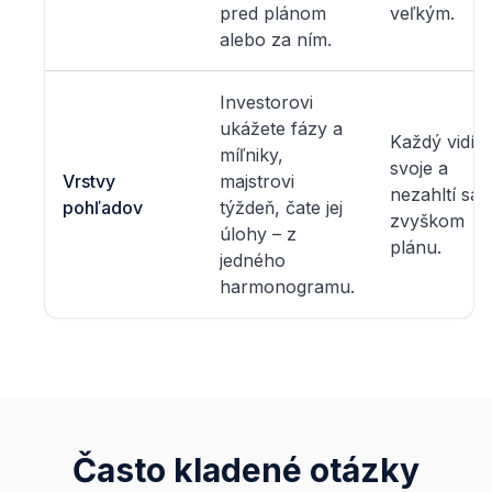
pred plánom
veľkým.
alebo za ním.
Investorovi
ukážete fázy a
Každý vidí t
míľniky,
svoje a
Vrstvy
majstrovi
nezahltí sa
pohľadov
týždeň, čate jej
zvyškom
úlohy – z
plánu.
jedného
harmonogramu.
Často kladené otázky