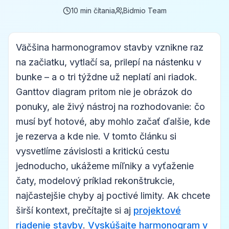
10
min čítania
Bidmio Team
Väčšina harmonogramov stavby vznikne raz
na začiatku, vytlačí sa, prilepí na nástenku v
bunke – a o tri týždne už neplatí ani riadok.
Ganttov diagram pritom nie je obrázok do
ponuky, ale živý nástroj na rozhodovanie: čo
musí byť hotové, aby mohlo začať ďalšie, kde
je rezerva a kde nie. V tomto článku si
vysvetlíme závislosti a kritickú cestu
jednoducho, ukážeme míľniky a vyťaženie
čaty, modelový príklad rekonštrukcie,
najčastejšie chyby aj poctivé limity. Ak chcete
širší kontext, prečítajte si aj
projektové
riadenie stavby
.
Vyskúšajte harmonogram v