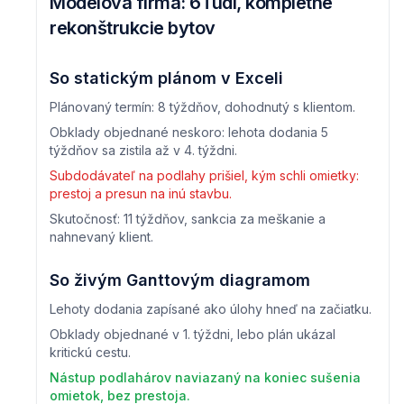
Modelová firma: 6 ľudí, kompletné
rekonštrukcie bytov
So statickým plánom v Exceli
Plánovaný termín: 8 týždňov, dohodnutý s klientom.
Obklady objednané neskoro: lehota dodania 5
týždňov sa zistila až v 4. týždni.
Subdodávateľ na podlahy prišiel, kým schli omietky:
prestoj a presun na inú stavbu.
Skutočnosť: 11 týždňov, sankcia za meškanie a
nahnevaný klient.
So živým Ganttovým diagramom
Lehoty dodania zapísané ako úlohy hneď na začiatku.
Obklady objednané v 1. týždni, lebo plán ukázal
kritickú cestu.
Nástup podlahárov naviazaný na koniec sušenia
omietok, bez prestoja.