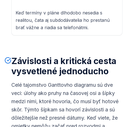
Keď termíny v pláne dlhodobo nesedia s
realitou, čata aj subdodávatelia ho prestanú
brať vážne a riadia sa telefonátmi.
Závislosti a kritická cesta
vysvetlené jednoducho
Celé tajomstvo Ganttovho diagramu sú dve
veci: úlohy ako pruhy na časovej osi a šípky
medzi nimi, ktoré hovoria, čo musí byť hotové
skôr. Týmto šípkam sa hovorí závislosti a sú
dôležitejšie než presné dátumy. Keď viete, že
omietky nemôžu začať pred rozvodmi a