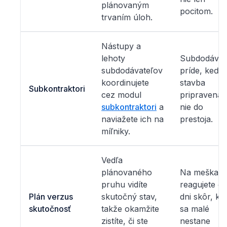
plánovaným
pocitom.
trvaním úloh.
Nástupy a
lehoty
Subdodávat
subdodávateľov
príde, keď j
koordinujete
stavba
Subkontraktori
cez modul
pripravená,
subkontraktori
a
nie do
naviažete ich na
prestoja.
míľniky.
Vedľa
plánovaného
Na meškani
pruhu vidíte
reagujete o
Plán verzus
skutočný stav,
dni skôr, k
skutočnosť
takže okamžite
sa malé
zistíte, či ste
nestane