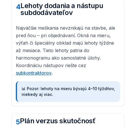
Lehoty dodania a nástupu
4
subdodávateľov
Najväčšie meškania nevznikajú na stavbe, ale
pred ňou – pri objednávaní. Okná na mieru,
výťah či špeciálny obklad majú lehoty týždne
až mesiace. Tieto lehoty patria do
harmonogramu ako samostatné úlohy.
Koordináciu nástupov riešte cez
subkontraktorov
.
📊
Pozor: lehoty na mieru bývajú 4–10 týždňov,
niekedy aj viac.
Plán verzus skutočnosť
5