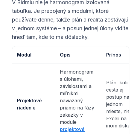
V Bidmiu nie je harmonogram izolovaná
tabuľka. Je prepojený s modulmi, ktoré
používate denne, takže plán a realita zostávajú
v jednom systéme – a posun jednej úlohy vidíte
hneď tam, kde to má dôsledky.
Modul
Opis
Prínos
Harmonogram
s úlohami,
Plán, kritick
závislosťami a
cesta aj
míľnikmi
postup na
Projektové
naviazaný
jednom
riadenie
priamo na fázy
mieste, nie 
zákazky v
Exceli na
module
inom disku.
projektové