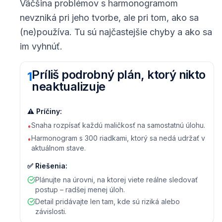
Väčšina problémov s harmonogramom
nevzniká pri jeho tvorbe, ale pri tom, ako sa
(ne)používa. Tu sú najčastejšie chyby a ako sa
im vyhnúť.
Príliš podrobný plán, ktorý nikto
1
neaktualizuje
⚠️
Príčiny
:
Snaha rozpísať každú maličkosť na samostatnú úlohu.
•
Harmonogram s 300 riadkami, ktorý sa nedá udržať v
•
aktuálnom stave.
✅
Riešenia
:
Plánujte na úrovni, na ktorej viete reálne sledovať
postup – radšej menej úloh.
Detail pridávajte len tam, kde sú riziká alebo
závislosti.